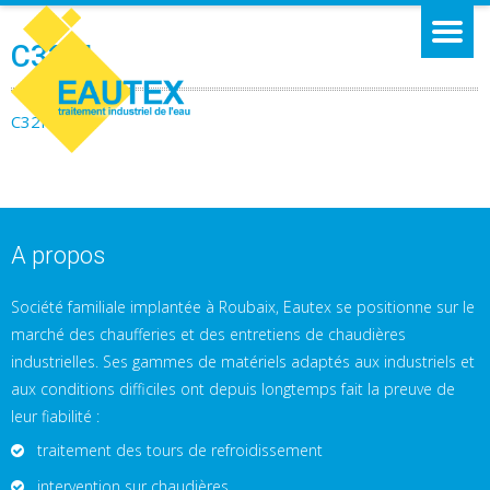
C32M
C32M
A propos
Société familiale implantée à Roubaix, Eautex se positionne sur le
marché des chaufferies et des entretiens de chaudières
industrielles. Ses gammes de matériels adaptés aux industriels et
aux conditions difficiles ont depuis longtemps fait la preuve de
leur fiabilité :
traitement des tours de refroidissement
intervention sur chaudières