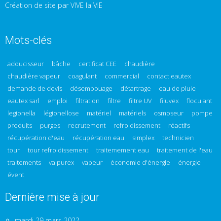
Création de site par VIVE la VIE
Mots-clés
adoucisseur
bâche
certificat CEE
chaudière
chaudière vapeur
coagulant
commercial
contact eautex
demande de devis
désembouage
détartrage
eau de pluie
eautex sarl
emploi
filtration
filtre
filtre UV
filuvex
floculant
legionella
légionellose
matériel
matériels
osmoseur
pompe
produits
purges
recrutement
refroidissement
réactifs
récupération d'eau
récupération eau
simplex
technicien
tour
tour refroidissement
traitemement eau
traitement de l'eau
traitements
valpurex
vapeur
économie d'énergie
énergie
évent
Dernière mise à jour
mardi 29 mars 2022