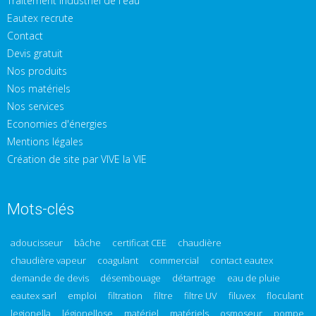
Traitement industriel de l'eau
Eautex recrute
Contact
Devis gratuit
Nos produits
Nos matériels
Nos services
Economies d'énergies
Mentions légales
Création de site par VIVE la VIE
Mots-clés
adoucisseur
bâche
certificat CEE
chaudière
chaudière vapeur
coagulant
commercial
contact eautex
demande de devis
désembouage
détartrage
eau de pluie
eautex sarl
emploi
filtration
filtre
filtre UV
filuvex
floculant
legionella
légionellose
matériel
matériels
osmoseur
pompe