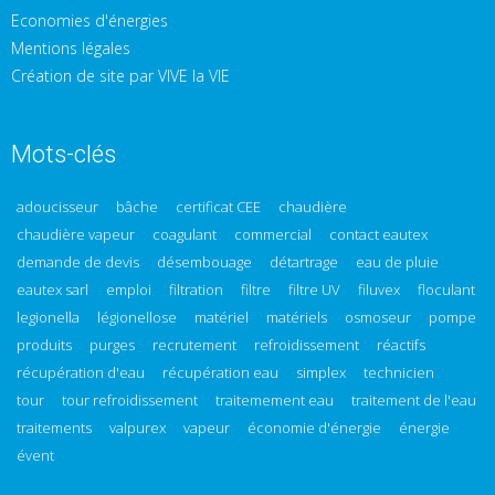
Economies d'énergies
Mentions légales
Création de site par VIVE la VIE
Mots-clés
adoucisseur
bâche
certificat CEE
chaudière
chaudière vapeur
coagulant
commercial
contact eautex
demande de devis
désembouage
détartrage
eau de pluie
eautex sarl
emploi
filtration
filtre
filtre UV
filuvex
floculant
legionella
légionellose
matériel
matériels
osmoseur
pompe
produits
purges
recrutement
refroidissement
réactifs
récupération d'eau
récupération eau
simplex
technicien
tour
tour refroidissement
traitemement eau
traitement de l'eau
traitements
valpurex
vapeur
économie d'énergie
énergie
évent