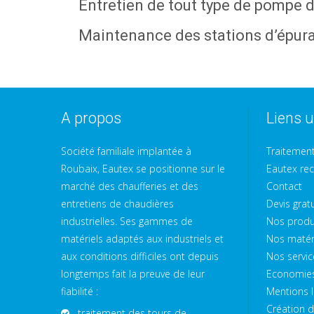
Entretien de tout type de pompe 
Maintenance des stations d’épurat
A propos
Liens u
Société familiale implantée à
Traitement
Roubaix, Eautex se positionne sur le
Eautex rec
marché des chaufferies et des
Contact
entretiens de chaudières
Devis gratu
industrielles. Ses gammes de
Nos produ
matériels adaptés aux industriels et
Nos matér
aux conditions difficiles ont depuis
Nos servic
longtemps fait la preuve de leur
Economies
fiabilité :
Mentions l
Création de
traitement des tours de