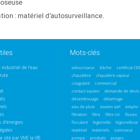
doseuse
ion : matériel d’autosurveillance.
tiles
Mots-clés
 industriel de l'eau
adoucisseur
bâche
certificat CE
rute
chaudière
chaudière vapeur
coagulant
commercial
it
contact eautex
demande de devis
its
désembouage
détartrage
iels
eau de pluie
eautex sarl
emploi
es
filtration
filtre
filtre UV
filuvex
 d'énergies
floculant
legionella
légionellose
égales
matériel
matériels
osmoseur
 site par VIVE la VIE
pompe
produits
purges