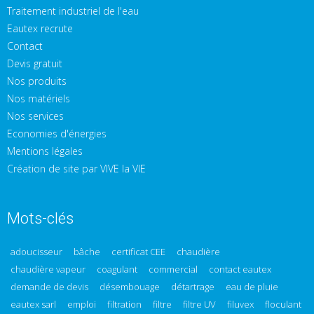
Traitement industriel de l'eau
Eautex recrute
Contact
Devis gratuit
Nos produits
Nos matériels
Nos services
Economies d'énergies
Mentions légales
Création de site par VIVE la VIE
Mots-clés
adoucisseur
bâche
certificat CEE
chaudière
chaudière vapeur
coagulant
commercial
contact eautex
demande de devis
désembouage
détartrage
eau de pluie
eautex sarl
emploi
filtration
filtre
filtre UV
filuvex
floculant