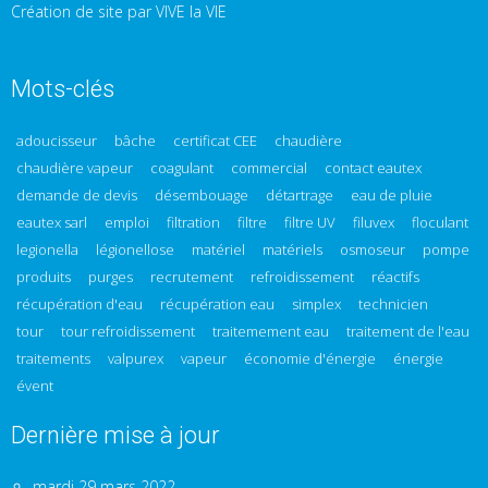
Création de site par VIVE la VIE
Mots-clés
adoucisseur
bâche
certificat CEE
chaudière
chaudière vapeur
coagulant
commercial
contact eautex
demande de devis
désembouage
détartrage
eau de pluie
eautex sarl
emploi
filtration
filtre
filtre UV
filuvex
floculant
legionella
légionellose
matériel
matériels
osmoseur
pompe
produits
purges
recrutement
refroidissement
réactifs
récupération d'eau
récupération eau
simplex
technicien
tour
tour refroidissement
traitemement eau
traitement de l'eau
traitements
valpurex
vapeur
économie d'énergie
énergie
évent
Dernière mise à jour
mardi 29 mars 2022