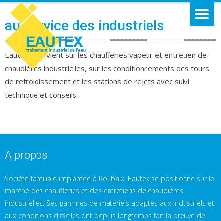
au service des industriels
Eautex intervient sur les chaufferies vapeur et entretien de
chaudières industrielles, sur les conditionnements des tours
de refroidissement et les stations de rejets avec suivi
technique et conseils.
A propos
Société familiale implantée à Roubaix, Eautex se positionne sur le
marché des chaufferies et des entretiens de chaudières
industrielles. Ses gammes de matériels adaptés aux industriels et
aux conditions difficiles ont depuis longtemps fait la preuve de