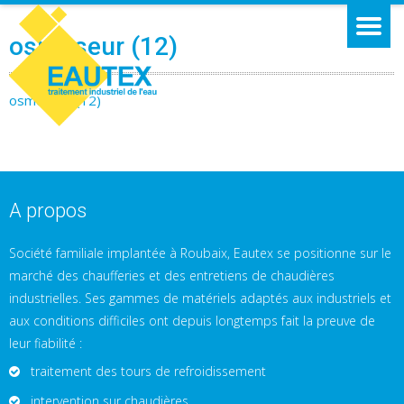
osmoseur (12)
osmoseur (12)
A propos
Société familiale implantée à Roubaix, Eautex se positionne sur le
marché des chaufferies et des entretiens de chaudières
industrielles. Ses gammes de matériels adaptés aux industriels et
aux conditions difficiles ont depuis longtemps fait la preuve de
leur fiabilité :
traitement des tours de refroidissement
intervention sur chaudières