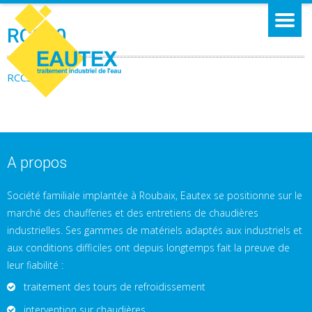
RCC30
RCC30
A propos
Société familiale implantée à Roubaix, Eautex se positionne sur le
marché des chaufferies et des entretiens de chaudières
industrielles. Ses gammes de matériels adaptés aux industriels et
aux conditions difficiles ont depuis longtemps fait la preuve de
leur fiabilité :
traitement des tours de refroidissement
intervention sur chaudières